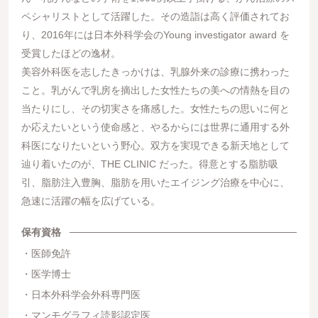
ペシャリストとして活躍した。その造詣は高く評価されてお
り、2016年には日本外科学会のYoung investigator award を
受賞したほどの逸材。
美容外科医を志したきっかけは、乳腺外来の診療に携わった
こと。乳がんで乳房を摘出した女性たちの美への情熱を目の
当たりにし、その切実さを痛感した。女性たちの思いに何と
か応えたいという使命感と、やるからには世界に通用する外
科医になりたいという野心。双方を実現できる新天地として
辿り着いたのが、THE CLINIC だった。得意とする脂肪吸
引、脂肪注入豊胸、脂肪を用いたエイジング治療を中心に、
急速に活躍の幅を広げている。
保有資格
医師免許
医学博士
日本外科学会外科専門医
マンモグラフィ読影認定医