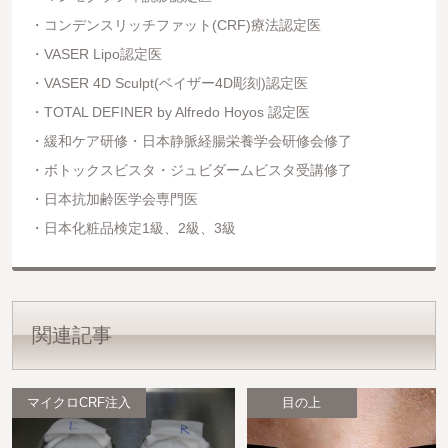
コンデンスリッチファット(CRF)療法認定医
VASER Lipo認定医
VASER 4D Sculpt(ベイザー4D彫刻)認定医
TOTAL DEFINER by Alfredo Hoyos 認定医
緩和ケア研修・日本静脈経腸栄養学会研修会修了
ボトックスビスタ・ジュビダームビスタ受講修了
日本抗加齢医学会専門医
日本化粧品検定1級、2級、3級
関連記事
マイクロCRF注入
目の上