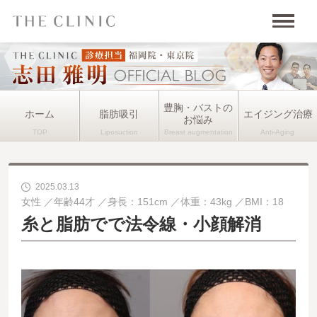
豊胸・バストの
ホーム
脂肪吸引
エイジング治療
お悩み
2025.03.13
女性
年齢44才
身長：151cm
体重：43kg
BMI：18
糸と脂肪でで法令線・小顔解消