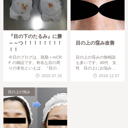
『目の下のたるみ』に勝
～～つ！！！！！！！！
目の上の窪み改善
！！
今日のブログは、脱脂＋mCR
目の上の窪みの御相談
F の御話です。有名な目の周
も多いです。40代 女
りの老化といえば、『目の下
性 目の上にお悩みで
のたるみ』 ですよね～～～
した。かなり改善して
2025.07.25
2018.12.07
～。THE CLINICでは、目の
ますね。目の周りは、
下の施術にも力を入れていま
何回か
す。 ではでは、図を
目の上の弛み