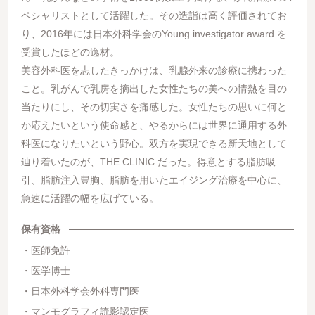
ペシャリストとして活躍した。その造詣は高く評価されてお
り、2016年には日本外科学会のYoung investigator award を
受賞したほどの逸材。
美容外科医を志したきっかけは、乳腺外来の診療に携わった
こと。乳がんで乳房を摘出した女性たちの美への情熱を目の
当たりにし、その切実さを痛感した。女性たちの思いに何と
か応えたいという使命感と、やるからには世界に通用する外
科医になりたいという野心。双方を実現できる新天地として
辿り着いたのが、THE CLINIC だった。得意とする脂肪吸
引、脂肪注入豊胸、脂肪を用いたエイジング治療を中心に、
急速に活躍の幅を広げている。
保有資格
医師免許
医学博士
日本外科学会外科専門医
マンモグラフィ読影認定医