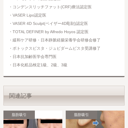
コンデンスリッチファット(CRF)療法認定医
VASER Lipo認定医
VASER 4D Sculpt(ベイザー4D彫刻)認定医
TOTAL DEFINER by Alfredo Hoyos 認定医
緩和ケア研修・日本静脈経腸栄養学会研修会修了
ボトックスビスタ・ジュビダームビスタ受講修了
日本抗加齢医学会専門医
日本化粧品検定1級、2級、3級
関連記事
脂肪吸引
脂肪吸引