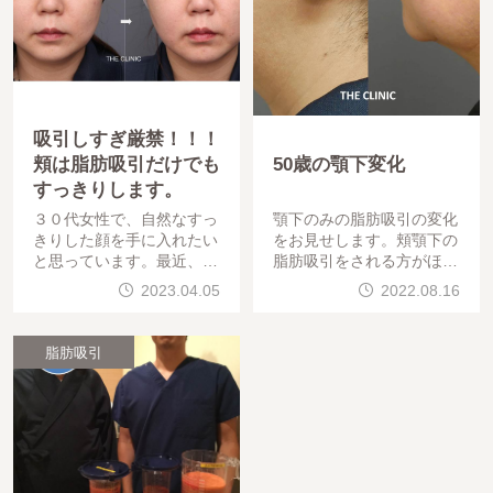
吸引しすぎ厳禁！！！
頬は脂肪吸引だけでも
50歳の顎下変化
すっきりします。
３０代女性で、自然なすっ
顎下のみの脂肪吸引の変化
きりした顔を手に入れたい
をお見せします。頬顎下の
と思っています。最近、こ
脂肪吸引をされる方がほと
けたり凸凹の修正が急増し
んどですが、顎下のみ気に
2023.04.05
2022.08.16
ています。年齢肌質で、吸
なるというゲストもおられ
引できる脂肪量が
ます。では
脂肪吸引