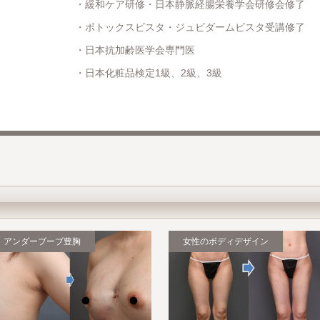
緩和ケア研修・日本静脈経腸栄養学会研修会修了
ボトックスビスタ・ジュビダームビスタ受講修了
日本抗加齢医学会専門医
日本化粧品検定1級、2級、3級
アンダーブーブ豊胸
女性のボディデザイン