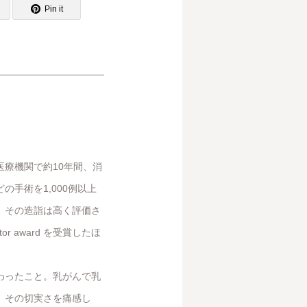
Pin it
療機関で約10年間、消
手術を1,000例以上
。その造詣は高く評価さ
or award を受賞したほ
わったこと。乳がんで乳
、その切実さを痛感し