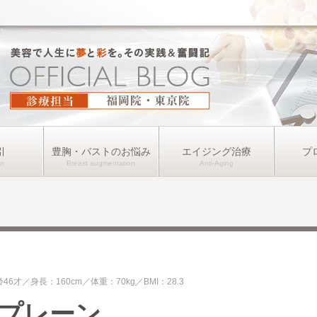
引
豊胸・バストのお悩み
エイジング治療
プ
齢46才
身長：160cm
体重：70kg
BMI：28.3
プレーン