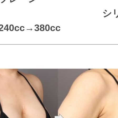
 シリコ
40cc→380cc