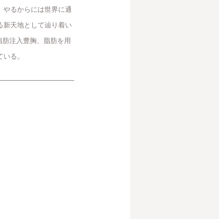
、やるからには世界に通
る新天地として辿り着い
、脂肪注入豊胸、脂肪を用
ている。