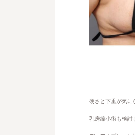
硬さと下垂が気に
乳房縮小術も検討