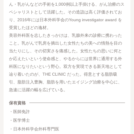
ん・乳がんなどの手術を1,000例以上手掛ける、がん治療のス
ペシャリストとして活躍した。その造詣は高く評価されてお
り、2016年には日本外科学会のYoung investigator award を
受賞したほどの逸材。
美容外科医を志したきっかけは、乳腺外来の診療に携わった
こと。乳がんで乳房を摘出した女性たちの美への情熱を目の
当たりにし、その切実さを痛感した。女性たちの思いに何と
か応えたいという使命感と、やるからには世界に通用する外
科医になりたいという野心。双方を実現できる新天地として
辿り着いたのが、THE CLINIC だった。得意とする脂肪吸
引、脂肪注入豊胸、脂肪を用いたエイジング治療を中心に、
急速に活躍の幅を広げている。
保有資格
医師免許
医学博士
日本外科学会外科専門医