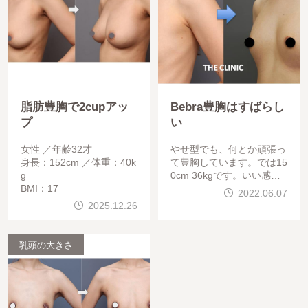
脂肪豊胸で2cupアッ
Bebra豊胸はすばらし
プ
い
女性
年齢32才
やせ型でも、何とか頑張っ
身長：152cm
体重：40k
て豊胸しています。では15
g
0cm 36kgです。いい感じ
BMI：17
です。２回目豊胸を先日し
2022.06.07
ていただきました
2025.12.26
乳頭の大きさ