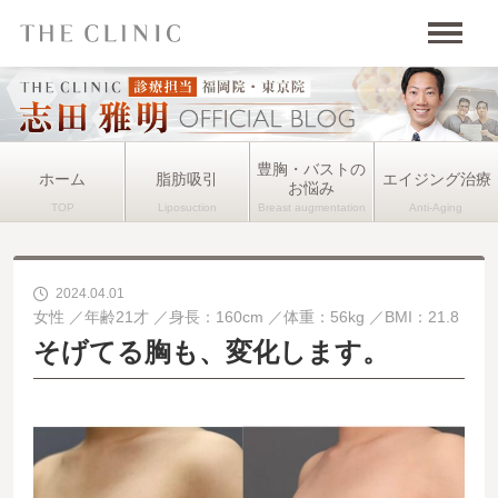
豊胸・バストの
ホーム
脂肪吸引
エイジング治療
お悩み
2024.04.01
女性
年齢21才
身長：160cm
体重：56kg
BMI：21.8
そげてる胸も、変化します。